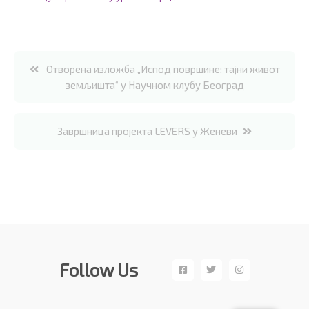
Кретање
Отворена изложба „Испод површине: тајни живот
земљишта“ у Научном клубу Београд
чланка
Завршница пројекта LEVERS у Женеви
Follow Us