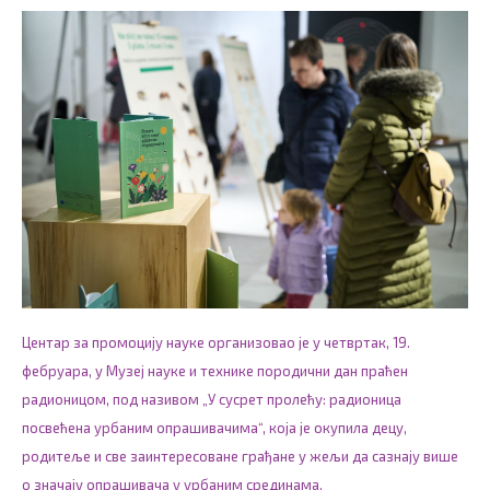
Центар за промоцију науке организовао је у четвртак, 19.
фебруара, у Музеј науке и технике породични дан праћен
радионицом, под називом „У сусрет пролећу: радионица
посвећена урбаним опрашивачима“, која је окупила децу,
родитеље и све заинтересоване грађане у жељи да сазнају више
о значају опрашивача у урбаним срединама.