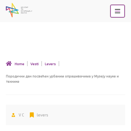
Skip
to
content
Породични дан посвећен урбаним
опрашивачима у Музеју науке и технике
Home
Vesti
Levers
Породични дан посвећен урбаним опрашивачима у Музеју науке и
технике
V C
levers