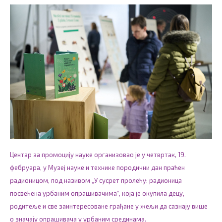
Центар за промоцију науке организовао је у четвртак, 19.
фебруара, у Музеј науке и технике породични дан праћен
радионицом, под називом „У сусрет пролећу: радионица
посвећена урбаним опрашивачима“, која је окупила децу,
родитеље и све заинтересоване грађане у жељи да сазнају више
о значају опрашивача у урбаним срединама.