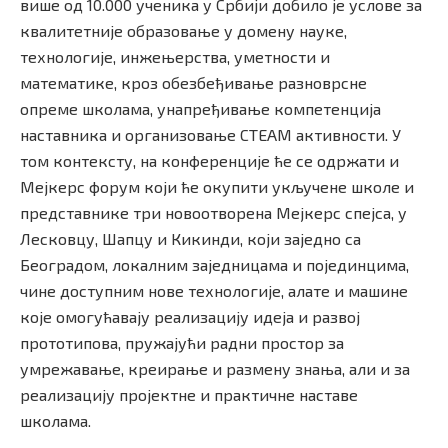
више од 10.000 ученика у Србији добило је услове за
квалитетније образовање у домену науке,
технологије, инжењерства, уметности и
математике, кроз обезбеђивање разноврсне
опреме школама, унапређивање компетенција
наставника и организовање СТЕАМ активности. У
том контексту, на конференције ће се одржати и
Мејкерс форум који ће окупити укључене школе и
представнике три новоотворена Мејкерс спејса, у
Лесковцу, Шапцу и Кикинди, који заједно са
Београдом, локалним заједницама и појединцима,
чине доступним нове технологије, алате и машине
које омогућавају реализацију идеја и развој
прототипова, пружајући радни простор за
умрежавање, креирање и размену знања, али и за
реализацију пројектне и практичне наставе
школама.