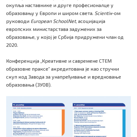
окупља наставнике и друге професионалце у
образовању у Европи и широм света.
Scientix
-ом
руководи
European SchoolNet
, асоцијација
европских министарстава задужених за
образовање, у којој је Србија придружени члан од
2020.
Конференција „Креативне и савремене СТЕМ
образовне праксе” акредитована је као стручни
скуп код Завода за унапређивање и вредновање
образовања (ЗУОВ).