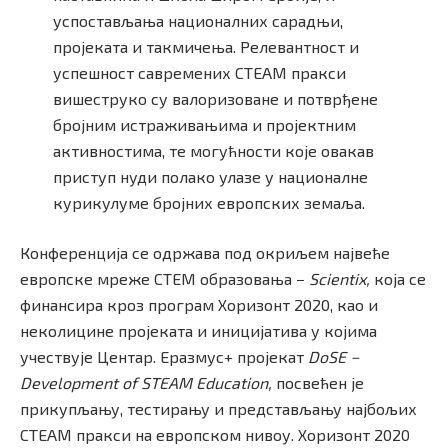
успостављања националних сарадњи,
пројеката и такмичења. Релевантност и
успешност савремених СТЕАМ пракси
вишеструко су валоризоване и потврђене
бројним истраживањима и пројектним
активностима, те могућности које овакав
приступ нуди полако улазе у националне
курикулуме бројних европских земаља.
Конференција се одржава под окриљем највеће
европске мреже СТЕМ образовања −
Scientix,
која се
финансира кроз програм Хоризонт 2020, као и
неколицине пројеката и иницијатива у којима
учествује Центар. Еразмус+ пројекат
DoSE −
Development of STEAM Education,
посвећен је
прикупљању, тестирању и представљању најбољих
СТЕАМ пракси на европском нивоу. Хоризонт 2020