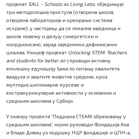
пројекат
SALL − Schools as Living Labs,
обједињује
три методолошка приступа (отворена школа,
отворена лабораторија и креирање система
исхране), у настојању да се локална заједница и
школе повежу и делују синергетски и
координисано, зарад заједнички дефинисаних
циљева. Уницеф пројекат
Unlocking STEM: Teachers
and students for better air
спроводи активну
еколошку едукацију ђака по питању квалитета
ваздуха и заштите животне средине, кроз
мултидисциплинарне курсеве и
екстракурикуларне активности у основним и
средњим школама у Србији.
У оквиру пројекта ”Подршка СТЕАМ образовању у
средњим школама”, којим руководи Фондација Ана
и Владе Дивац уз подршку НЦР фондације и ЦПН-а,