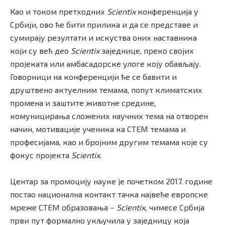
Као и током претходних
Scientix
конференција у
Србији, ово ће бити прилика и да се представе и
сумирају резултати и искуства оних наставника
који су већ део
Scientix
заједнице, преко својих
пројеката или амбасадорске улоге коју обављају.
Говорници на конференцији ће се бавити и
друштвено актуелним темама, попут климатских
промена и заштите животне средине,
комуницирања сложених научних тема на отворен
начин, мотивације ученика ка СТЕМ темама и
професијама, као и бројним другим темама које су
фокус пројекта
Scientix.
Центар за промоцију науке је почетком 2017. године
постао национална контакт тачка највеће европске
мреже СТЕМ образовања −
Scientix,
чимесе Србија
први пут формално укључила у заједницу која