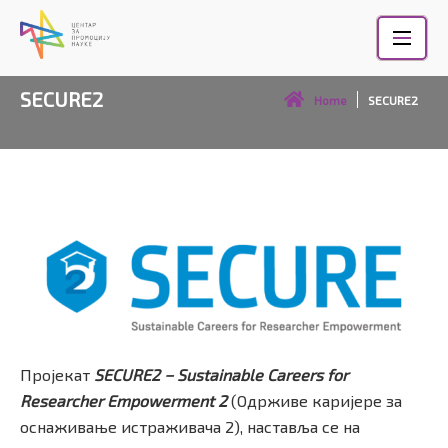
Skip
to
content
SECURE2
Home
SECURE2
Пројекат
SECURE2 −
Sustainable Careers for
Researcher Empowerment 2
(Одрживе каријере за
оснаживање истраживача 2), наставља се на