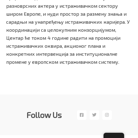
разноврсних актера у истраживачком сектору
широм Европе, и нуди простор за размену знања и
сарадњи на унапређењу истраживачких каријера. У
координацији са целокупним конзорцијумом,
Центар ће током 4 године радити на промоцији
истраживачких оквира, акционог плана и
конкретних интервенција за институционалне
промене у европском истраживачком систему.
Follow Us