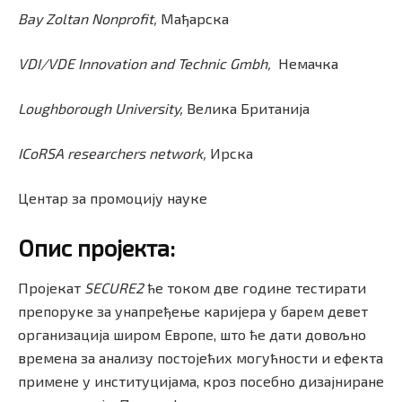
Bay Zoltan Nonprofit,
Мађарска
VDI/VDE Innovation and Technic Gmbh,
Немачка
Loughborough University,
Велика Британија
ICoRSA researchers network,
Ирска
Центар за промоцију науке
Опис пројекта:
Пројекат
SECURE2
ће током две године тестирати
препоруке за унапређење каријера у барем девет
организација широм Европе, што ће дати довољно
времена за анализу постојећих могућности и ефекта
примене у институцијама, кроз посебно дизајниране