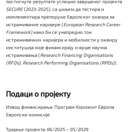
постигнуте резултате успешно завршеног пројекта
SECURE
(2023-2025), са циљем да тестира и
имплементира препоруке Европског оквира за
истраживачке каријере (
European Research Career
Framework)
како би се унапредио ток
истраживачких каријера и мобилности у оквиру
институција које финансирају и врше научна
истраживања (
Research Financing Organisations
(RFOs), Research Performing Organisations (RPOs)).
Подаци о проjекту
Извор финансирања: Програм Хоризонт Европа
Европске комисије
Трајање пројекта: 06/2025 – 05/2029