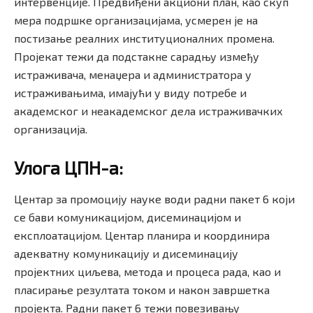
интервенције. Предвиђени акциони план, као скуп
мера подршке организацијама, усмерен је на
постизање реалних институционалних промена.
Пројекат тежи да подстакне сарадњу између
истраживача, менаџера и администратора у
истраживањима, имајући у виду потребе и
академског и неакадемског дела истраживачких
организација.
Улога ЦПН-а
:
Центар за промоцију науке води радни пакет 6 који
се бави комуникацијом, дисеминацијом и
експлоатацијом. Центар планира и координира
адекватну комуникацију и дисеминацију
пројектних циљева, метода и процеса рада, као и
пласирање резултата током и након завршетка
пројекта. Радни пакет 6 тежи повезивању