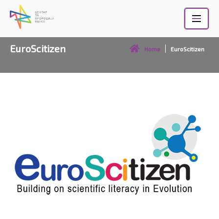
Skip
to
content
EuroScitizen
Home
EuroScitizen