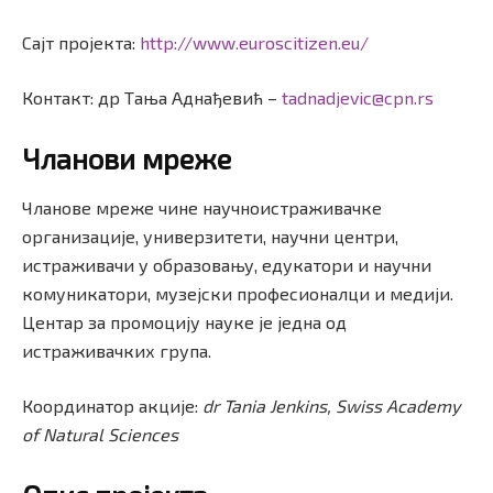
Сајт пројекта:
http://www.euroscitizen.eu/
Контакт: др Тања Аднађевић –
tadnadjevic@cpn.rs
Чланови мреже
Чланове мреже чине научноистраживачке
организације, универзитети, научни центри,
истраживачи у образовању, едукатори и научни
комуникатори, музејски професионалци и медији.
Центар за промоцију науке је једна од
истраживачких група.
Координатор акције:
dr Tania Jenkins
, Swiss Academy
of Natural Sciences