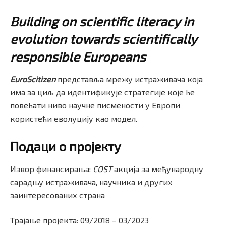
Building on scientific literacy in
evolution towards scientifically
responsible Europeans
EuroScitizen
представља мрежу истраживача која
има за циљ да идентификује стратегије које ће
повећати ниво научне писмености у Европи
користећи еволуцију као модел.
Подаци о проjекту
Извор финансирања:
COST
акција за међународну
сарадњу истраживача, научника и других
заинтересованих страна
Трајање пројекта: 09/2018 – 03/2023