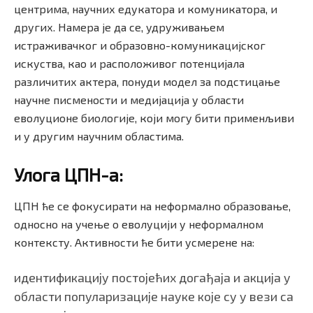
центрима, научних едукатора и комуникатора, и
других. Намера је да се, удруживањем
истраживачког и образовно-комуникацијског
искуства, као и расположивог потенцијала
различитих актера, понуди модел за подстицање
научне писмености и медијација у области
еволуционе биологије, који могу бити применљиви
и у другим научним областима.
Улога ЦПН-а:
ЦПН ће се фокусирати на неформално образовање,
односно на учење о еволуцији у неформалном
контексту. Активности ће бити усмерене на:
идентификацију постојећих догађаја и акција у
области популаризације науке које су у вези са