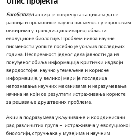
Опис пројекта
EuroScitizen
акција је покренута са циљем да се
развија и промовише научнa писменост у европским
оквирима у трансдисциплинарној области
еволуционе биологије. Проблем нивоа научне
писмености уопште посебно је уочљив последњих
година. Неспремност једног дела јавности да из
понуђеног обиља информација критички издвоји
веродостојне, научно утемељене и корисне
информације, у великој мери је последица
непознавања научних механизама и неразумевањa
начина на који се резултати истраживања користе
за решавање друштвених проблема.
Акција подразумева укључивање и координисани
рад различитих група – истраживача у еволуционој
биологији, стручњака у музејима и научним