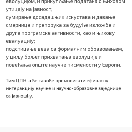
еволуцијом, и прикупљање података о њиховом
утицају на јавност;
сумирање досадашњих искустава и давање
смерница и препорука за будуће изложбе и
друге програмске активности, као и њихову
евалуацију;
подстицање веза са формалним образовањем,
у циљу бољег прихватања еволуције и
повећања опште научне писмености у Европи.
Тим ЦПН-а ће такође промовисати ефикасну
интеракцију научне и научно-образовне заједнице
са јавношћу.