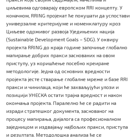
циљевима одговарају европском RRI концепту. У
коначном, RRING пројекат ће покушати да успостави
универзалне критеријуме и номенклатуру кроз
Циљеве одрживог развоја Уједињених нација
(Sustainable Development Goals – SDG). У оквиру
пројекта RRING до краја године започиње глобално
мапирање добрих пракси заснованих на овом
приступу, уз коришћење посебно креиране
методологије. Једна од основних вредности
пројекта јесте стварање глобалне мреже и базе RRI
пракси и чинилаца, који ће захваљујући улози и
позицији УНЕСКА остати трајна вредност и након
окончања пројекта. Паралелно ће се радити на
изради стратешког документа, заснованог на
процесу мапирања, дијалога са професионалном
заједницом и издвајању најбољих пракси, приступа
и резултата. Методолошка анализа ће се