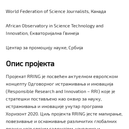
World Federation of Science Journalists, Канада
African Observatory in Science Technology and
Innovation, Екваторијална Гвинеја
Центар за промоцију науке, Србија
Опис проjекта
Пројекат RRING је посвећен актуелном европском
концепту Одговорног истраживања и иновација
(Responsible Research and Innovation – RRI) које је
стратешки постављено као оквир за науку,
истраживања и иновације унутар програма
Хоризонт 2020. Циљ пројекта RRING јесте мапирање,
повезивање и оснаживање различитих глобалних
пракси које својим садржајем, начелима и