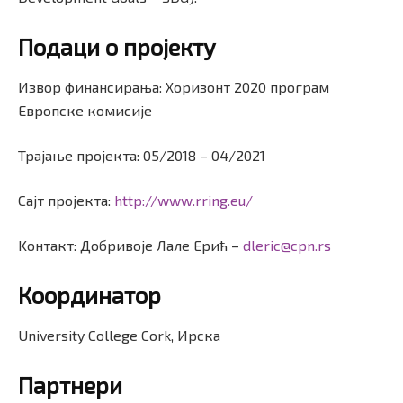
Подаци о проjекту
Извор финансирања: Хоризонт 2020 програм
Европске комисиjе
Траjање проjекта: 05/2018 – 04/2021
Саjт проjекта:
http://www.rring.eu/
Kонтакт: Добривоје Лале Ерић –
dleric@cpn.rs
Координатор
University College Cork, Ирска
Партнери