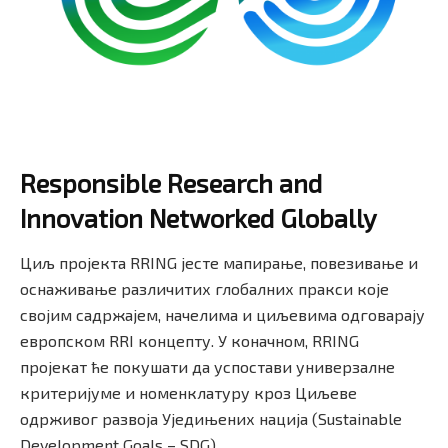
Responsible Research and
Innovation Networked Globally
Циљ пројекта RRING јесте мапирање, повезивање и
оснаживање различитих глобалних пракси које
својим садржајем, начелима и циљевима одговарају
европском RRI концепту. У коначном, RRING
пројекат ће покушати да успостави универзалне
критеријуме и номенклатуру кроз Циљеве
одрживог развоја Уједињених нација (Sustainable
Development Goals – SDG).