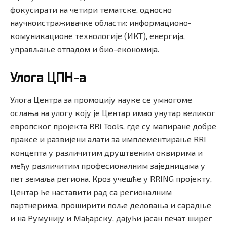
фокусирати на четири тематске, односно
научноистраживачке области: информационо-
комуникационе технологије (ИКТ), енергија,
управљање отпадом и био-економија.
Улога ЦПН-а
Улога Центра за промоцију науке се умногоме
ослања на улогу коју је Центар имао унутар великог
европског пројекта RRI Tools, где су мапиране добре
праксе и развијени алати за имплементирање RRI
концепта у различитим друштвеним оквирима и
међу различитим професионалним заједницама у
пет земаља региона. Кроз учешће у RRING пројекту,
Центар ће наставити рад са регионалним
партнерима, проширити поље деловања и сарадње
и на Румунију и Мађарску, дајући јасан печат ширег