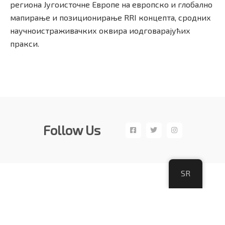
региона Југоисточне Европе на европско и глобално
мапирање и позиционирање RRI концепта, сродних
научноистраживачких оквира иодговарајућих
пракси.
Follow Us
SR
Copyright©CPN 2017 – 2019