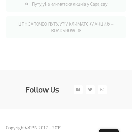
Кретање
Путујућа климатска акција у Сарајеву
чланка
ЦПН ЗАПОЧЕО ПУТУЈУЋУ КЛИМАТСКУ АКЦИЈУ –
ROADSHOW
Follow Us
Copyright©CPN 2017 – 2019