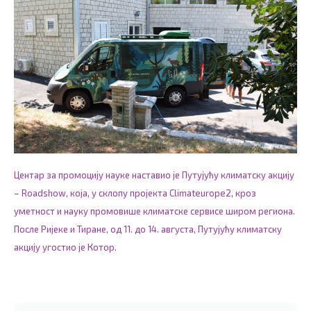
Центар за промоцију науке наставио је Путујућу климатску акцију
– Roadshow, која, у склопу пројекта Climateurope2, кроз
уметност и науку промовише климатске сервисе широм региона.
После Ријеке и Тиране, од 11. до 14. августа, Путујућу климатску
акцију угостио је Котор.