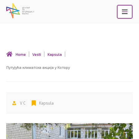
Skip
to
content
Путујућа климатска акција у Котору
Home
Vesti
Kapsula
Путујућа климатска акција у Котору
V C
Kapsula