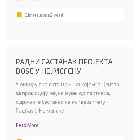
,
Climateurope2
vesti
РАДНИ САСТАНАК ПРОЈЕКТА
DOSE У НEЈМЕГЕНУ
У оквиру пројекта DoSE на којем је Центар
за промоцију науке један од партнера,
одржан је састанак на Универзитету
Радбау у Нeјмегену
Read More