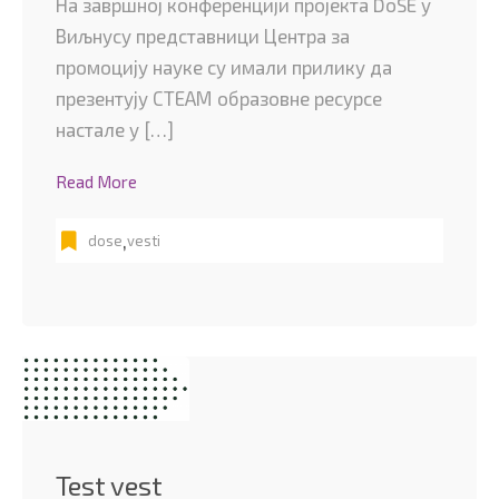
На завршној конференцији пројекта DoSE у
Виљнусу представници Центра за
промоцију науке су имали прилику да
презентују СТЕАМ образовне ресурсе
настале у […]
Read More
,
dose
vesti
Test vest