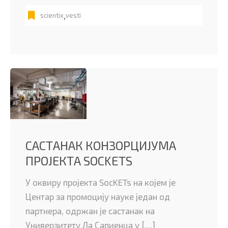
,
scientix
vesti
САСТАНАК КОНЗОРЦИЈУМА
ПРОЈЕКТА SOCKETS
У оквиру пројекта SocKETs на којем је
Центар за промоцију науке један од
партнера, одржан је састанак на
Универзитету Ла Сапиенца у […]