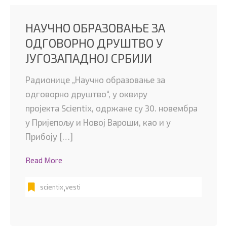
НАУЧНО ОБРАЗОВАЊЕ ЗА
ОДГОВОРНО ДРУШТВО У
ЈУГОЗАПАДНОЈ СРБИЈИ
Радионице „Научно образовање за
одговорно друштво“, у оквиру
пројекта Scientiх, одржане су 30. новембра
у Пријепољу и Новој Вароши, као и у
Прибоју […]
Read More
,
scientix
vesti