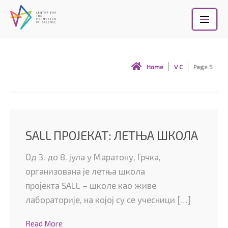
Skip
to
content
V c
Home
V C
Page 5
SALL ПРОЈЕКАТ: ЛЕТЊА ШКОЛА
Од 3. до 8. јула у Маратону, Грчка,
организована је летња школа
пројекта SALL – школе као живе
лабораторије, на којој су се учесници […]
Read More