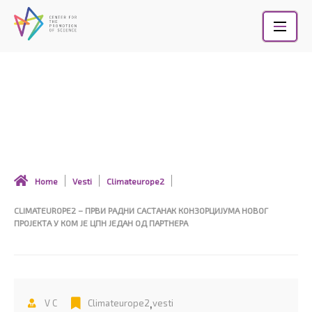
Skip
to
content
CLIMATEUROPE2 – ПРВИ РАДНИ САСТАНАК
КОНЗОРЦИЈУМА НОВОГ ПРОЈЕКТА У КОМ ЈЕ
ЦПН ЈЕДАН ОД ПАРТНЕРА
Home
Vesti
Climateurope2
CLIMATEUROPE2 – ПРВИ РАДНИ САСТАНАК КОНЗОРЦИЈУМА НОВОГ
ПРОЈЕКТА У КОМ ЈЕ ЦПН ЈЕДАН ОД ПАРТНЕРА
,
V C
Climateurope2
vesti