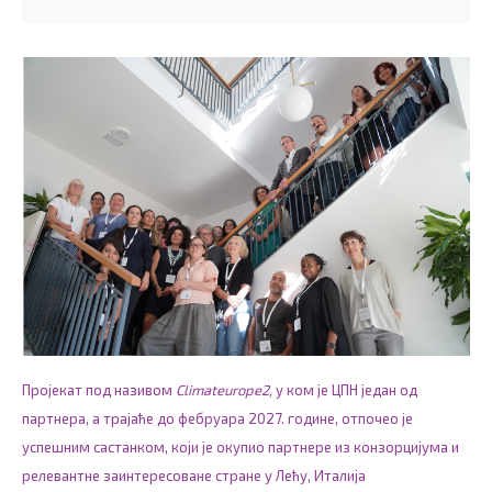
Пројекат под називом
Climateurope2,
у ком је ЦПН један од
партнера, а трајаће до фебруара 2027. године, отпочео је
успешним састанком, који је окупио партнере из конзорцијума и
релевантне заинтересоване стране у Лећу, Италија