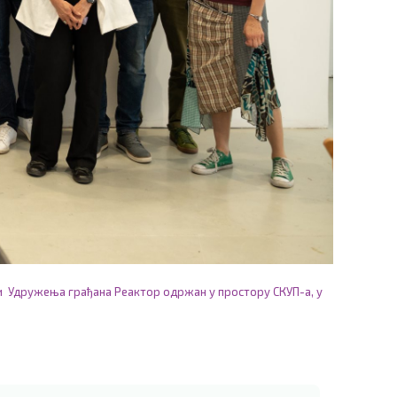
цији Удружења грађана Реактор одржан у простору СКУП-а, у