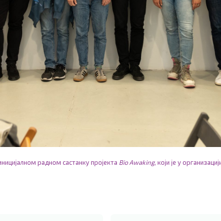
 иницијалном радном састанку пројекта
Bio Awaking
, који је у организа