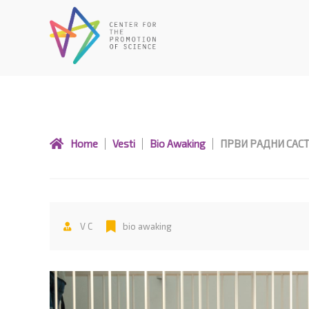
Skip
to
content
ПРВИ РАДНИ САСТАНА
Home
Vesti
Bio Awaking
ПРВИ РАДНИ САСТ
V C
bio awaking