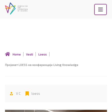
Skip
to
content
Пројекат LOESS на конференцији Living
Knowledge
Home
Vesti
Loess
Пројекат LOESS на конференцији Living Knowledge
V C
loess