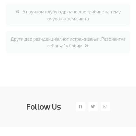
Post
У научном клубу одржане две трибине на тему
очувања земљишта
navigation
Други део резиденцијалног истраживања „Резонантна
сећања“ у Србији
Follow Us