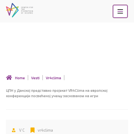
Skip
to
content
ЦПН у Данској представио пројекат
VR4Clima на европској конференцији
посвећеној учењу заснованом на игри
Home
Vesti
Vr4clima
ЦПН у Данској представио пројекат VR4Clima на европској
конференцији посвећеној учењу заснованом на игри
V C
vr4clima